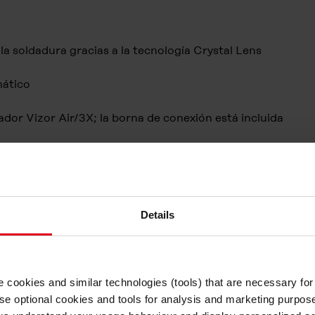
 la soldadura gracias a la tecnología Crystal Lens
mático
ador Vizor Air/3X; la borna de conexión está incluida
Details
e cookies and similar technologies (tools) that are necessary for
se optional cookies and tools for analysis and marketing purpos