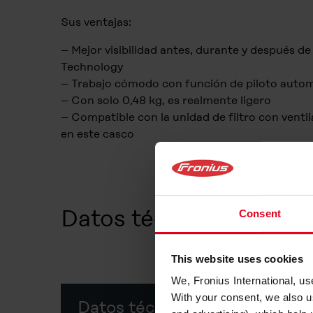
Sus ventajas:
– Mejor visibilidad antes, durante y después de
Technology
– Trabajo cómodo con función de piloto auto
– Con solo 0,48 kg, es realmente ligero
– Compatible con la unidad de filtro con ventil
en este casco
Datos técnicos
Consent
This website uses cookies
We, Fronius International, us
With your consent, we also u
Datos técnicos