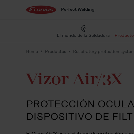
Perfect Welding
El mundo de la Soldadura
Productos
Home
Productos
Respiratory protection syste
Vizor Air/3X
PROTECCIÓN OCULA
DISPOSITIVO DE FIL
El Vizor Air/3 es un sistema de protección pa