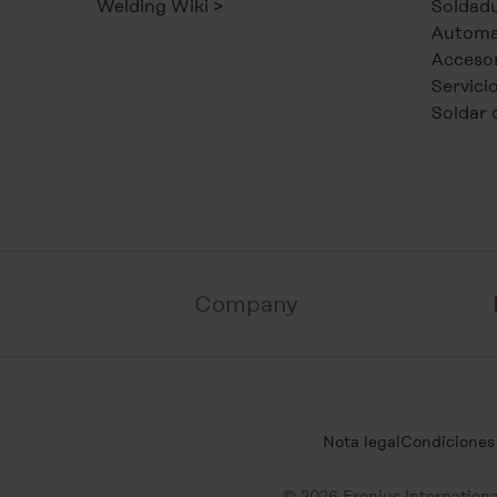
Welding Wiki >
Soldadu
Automa
Accesor
Servici
Soldar 
Company
Nota legal
Condiciones
© 2026 Fronius Internatio