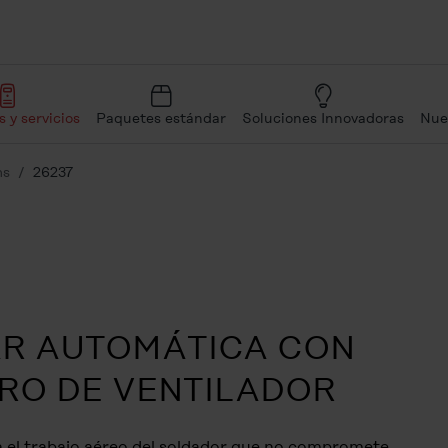
 y servicios
Paquetes estándar
Soluciones Innovadoras
Nue
ms
26237
R AUTOMÁTICA CON
TRO DE VENTILADOR
ra el trabajo aéreo del soldador que no compromete