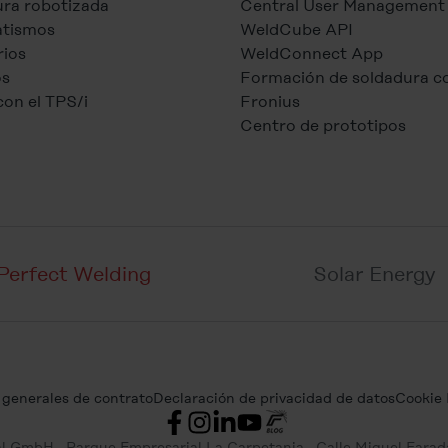
ra robotizada
Central User Management
tismos
WeldCube API
ios
WeldConnect App
os
Formación de soldadura c
con el TPS/i
Fronius
Centro de prototipos
Perfect Welding
Solar Energy
 generales de contrato
Declaración de privacidad de datos
Cookie 
nal GmbH
Parque Empresarial La Carpetania
Calle Miguel Farad