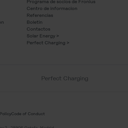
Programa de socios de Fronius
Centro de informacion
Referencias
on
Boletin
Contactos
Solar Energy >
Perfect Charging >
Perfect Charging
Policy
Code of Conduct
ay 2
, 28906 Getafe, Madrid